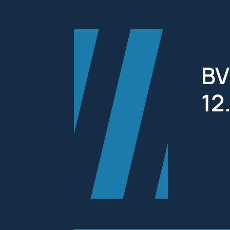
BV
12