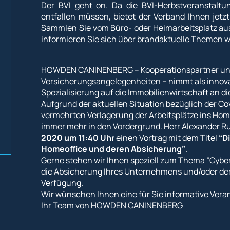
Der BVI geht on. Da die BVI-Herbstveranstalt
entfallen müssen, bietet der Verband Ihnen jetz
Sammlen Sie vom Büro- oder Heimarbeitsplatz au
informieren Sie sich über brandaktuelle Themen 
HOWDEN CANINENBERG – Kooperationspartner und l
Versicherungsangelegenheiten – nimmt als innova
Spezialisierung auf die Immobilienwirtschaft an d
Aufgrund der aktuellen Situation bezüglich der C
vermehrten Verlagerung der Arbeitsplätze ins Hom
immer mehr in den Vordergrund. Herr Alexander Ru
2020 um 11:40 Uhr
einen Vortrag mit dem Titel
“D
Homeoffice und deren Absicherung”
.
Gerne stehen wir Ihnen speziell zum Thema “Cybe
die Absicherung Ihres Unternehmens und/oder der
Verfügung.
Wir wünschen Ihnen eine für Sie informative Vera
Ihr Team von HOWDEN CANINENBERG