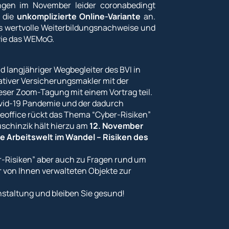
ungen im November leider coronabedingt
t die
unkomplizierte Online-Variante
an.
s wertvolle Weiterbildungsnachweise und
wie das WEMoG.
angjähriger Wegbegleiter des BVI in
tiver Versicherungsmakler mit der
ieser Zoom-Tagung mit einem Vortrag teil.
ovid-19 Pandemie und der dadurch
eoffice rückt das Thema “Cyber-Risiken”
schinzik hält hierzu am
12. November
ie Arbeitswelt im Wandel – Risiken des
r-Risiken” aber auch zu Fragen rund um
 von Ihnen verwalteten Objekte zur
nstaltung und bleiben Sie gesund!